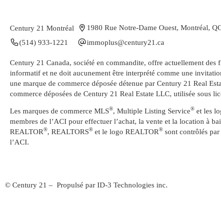
1980 Rue Notre-Dame Ouest, Montréal, 
Century 21 Montréal
(514) 933-1221
ac.12yrutnec@sulpommi
Century 21 Canada, société en commandite, offre actuellement des fr
informatif et ne doit aucunement être interprété comme une invitati
une marque de commerce déposée détenue par Century 21 Real Estat
commerce déposées de Century 21 Real Estate LLC, utilisée sous lic
®
®
Les marques de commerce MLS
, Multiple Listing Service
et les l
membres de l’ACI pour effectuer l’achat, la vente et la location à 
®
®
®
REALTOR
, REALTORS
et le logo REALTOR
sont contrôlés par
l’ACI.
© Century 21 – Propulsé par
ID-3 Technologies inc.